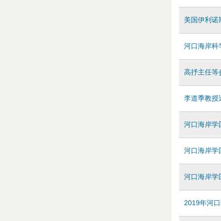
d
美国伊利诺斯
o
w
河口海岸科
n
高抒主任等
M
李道季教授
e
河口海岸学
n
u
河口海岸学
河口海岸学
2019年