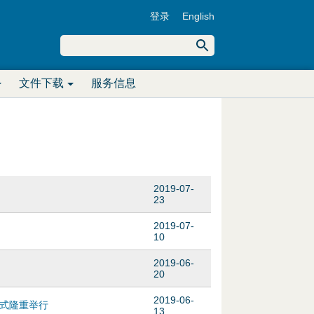
登录
English
U
搜
索
搜
s
文件下载
服务信息
索
e
表
r
单
m
e
2019-07-
23
n
2019-07-
10
u
2019-06-
20
2019-06-
仪式隆重举行
13