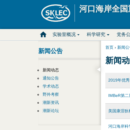
河口海岸全国
M
实验室概况
科学研究
党务
a
首页
›
新闻公
新闻公告
你
i
新闻动
在
新闻动态
n
通知公告
2019年
这
D
学术动态
里
野外考察
r
IMBeR第
潮新资讯
o
潮新论坛
美国康涅狄
p
河口海岸科