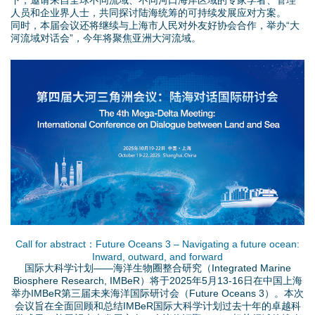
下，邀请来自全球不同流域、不同河口海岸区域的专家学者、管理
d
人员和企业界人士，共同探讨陆海统筹的可持续发展应对方案。
同时，本届会议还将继续与上海市人民对外友好协会合作，举办“大
o
河流域对话会”，今年将聚焦亚洲大河流域。
w
主
n
视
M
觉
e
-
n
2
u
0
Call for abstract：Future Oceans 3 – Navigating a future ocean:
Inward, outward, and forward
2
国际大科学计划——海洋生物圈整合研究（Integrated Marine
Biosphere Research, IMBeR）将于2025年5月13-16日在中国上海
5
举办IMBeR第三届未来海洋国际研讨会（Future Oceans 3）。本次
会议旨在全面回顾和总结IMBeR国际大科学计划过去十年的卓越科