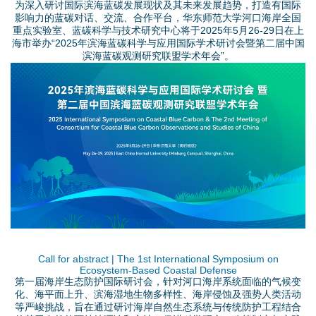
为深入研讨国际滨海蓝碳发展现状及其未来发展趋势，打造有国际
p
影响力的蓝碳对话、交流、合作平台，华东师范大学河口海岸全国
重点实验室、蓝碳科学与技术研究中心将于2025年5月26-29日在上
g
海市举办“2025年滨海蓝碳科学与应用国际学术研讨会暨第二届中国
滨海蓝碳观测研究联盟学术年会”。
主
视
觉
.
j
p
Call for abstract | The 1st International Symposium on
g
Ecosystem-Based Coastal Defense
第一届海岸生态防护国际研讨会，针对河口海岸系统面临的气候变
化、海平面上升、滨海湿地生物多样性、海岸侵蚀及强势人类活动
等严峻挑战，旨在通过研讨海岸自然生态系统与传统防护工程结合