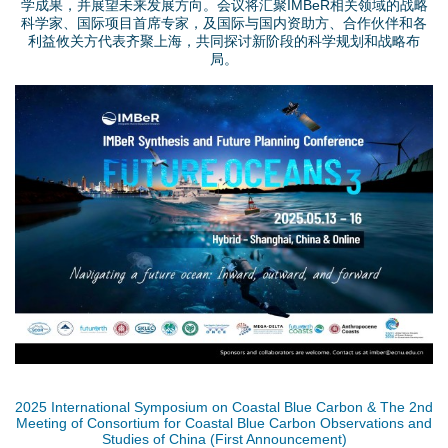
学成果，并展望未来发展方向。会议将汇聚IMBeR相关领域的战略
0
科学家、国际项目首席专家，及国际与国内资助方、合作伙伴和各
利益攸关方代表齐聚上海，共同探讨新阶段的科学规划和战略布
7
局。
1
上
7
传
.
0
j
1
p
2
g
7
.
2025 International Symposium on Coastal Blue Carbon & The 2nd
j
Meeting of Consortium for Coastal Blue Carbon Observations and
Studies of China (First Announcement)