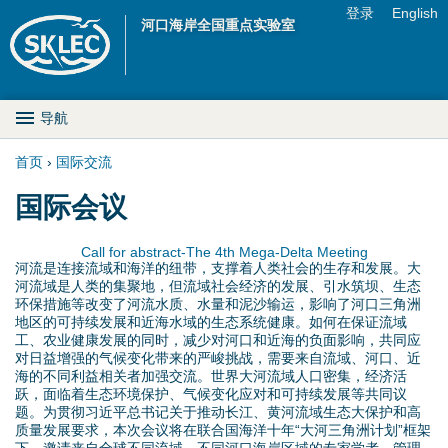
Jump to navigation
登录
English
河口海岸全国重点实验室
U
s
M
导航
e
a
首页
›
国际交流
r
你
国际会议
i
m
在
n
Call for abstract-The 4th Mega-Delta Meeting
e
河流是连接流域和海洋的纽带，支撑着人类社会的生存和发展。大
这
D
河流域是人类的集聚地，但流域社会经济的发展、引水筑坝、生态
n
环保措施等改变了河流水质、水量和泥沙输运，影响了河口三角洲
里
地区的可持续发展和近海水域的生态系统健康。如何在保证流域
r
u
工、农业健康发展的同时，减少对河口和近海的负面影响，共同应
对日益增强的气候变化带来的严峻挑战，需要来自流域、河口、近
o
海的不同利益相关者加强交流。世界大河流域人口密集，经济活
跃，面临着生态环境保护、气候变化应对和可持续发展等共同议
p
题。为贯彻习近平总书记关于推动长江、黄河流域生态大保护和高
质量发展要求，本次会议将在联合国海洋十年“大河三角洲计划”框架