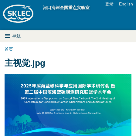
Jump to navigation
登录
English
河口海岸全国重点实验室
U
s
M
导航
e
a
首页
r
你
主视觉.jpg
i
m
在
n
e
这
D
n
里
r
u
o
p