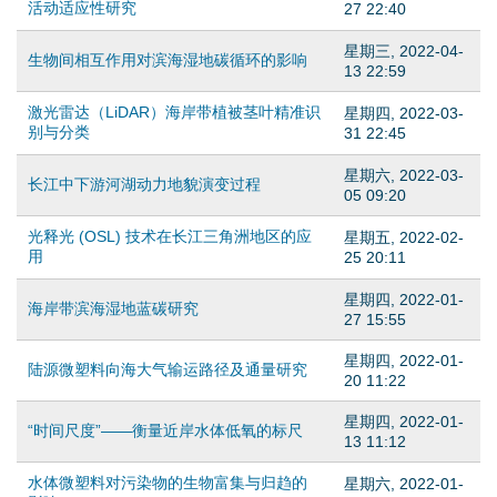
d
活动适应性研究
27 22:40
星期三, 2022-04-
o
生物间相互作用对滨海湿地碳循环的影响
13 22:59
w
激光雷达（LiDAR）海岸带植被茎叶精准识
星期四, 2022-03-
别与分类
31 22:45
n
星期六, 2022-03-
长江中下游河湖动力地貌演变过程
M
05 09:20
光释光 (OSL) 技术在长江三角洲地区的应
星期五, 2022-02-
e
用
25 20:11
n
星期四, 2022-01-
海岸带滨海湿地蓝碳研究
27 15:55
u
星期四, 2022-01-
陆源微塑料向海大气输运路径及通量研究
20 11:22
星期四, 2022-01-
“时间尺度”——衡量近岸水体低氧的标尺
13 11:12
水体微塑料对污染物的生物富集与归趋的
星期六, 2022-01-