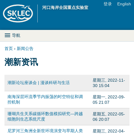
Jump to navigation
登录
English
河口海岸全国重点实验室
U
s
M
导航
e
a
首页
›
新闻公告
r
你
潮新资讯
i
m
在
n
e
星期三, 2022-11-
这
潮新论坛座谈会 | 漫谈科研与生活
D
30 15:04
n
里
南海深层环流季节内振荡的时空特征和调
星期一, 2022-09-
r
u
控机制
05 21:07
o
珊瑚共生关系碳循环数值模拟研究—跨越
星期五, 2022-05-
细胞到生态系统尺度
06 20:07
p
尼罗河三角洲全新世环境演变与早期人类
星期三, 2022-04-