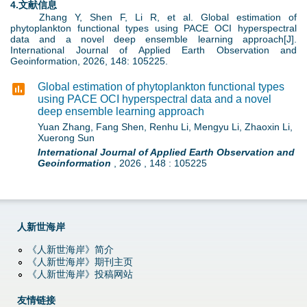
4.文献信息
g
Zhang Y, Shen F, Li R, et al. Global estimation of
phytoplankton functional types using PACE OCI hyperspectral
data and a novel deep ensemble learning approach[J].
International Journal of Applied Earth Observation and
Geoinformation, 2026, 148: 105225.
Global estimation of phytoplankton functional types
using PACE OCI hyperspectral data and a novel
deep ensemble learning approach
Yuan Zhang, Fang Shen, Renhu Li, Mengyu Li, Zhaoxin Li,
Xuerong Sun
International Journal of Applied Earth Observation and
Geoinformation
,
2026
,
148
:
105225
人新世海岸
《人新世海岸》简介
《人新世海岸》期刊主页
《人新世海岸》投稿网站
友情链接