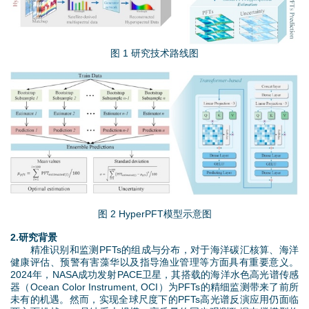
g
图 1 研究技术路线图
图
片
2
.
j
图 2 HyperPFT模型示意图
2.研究背景
p
精准识别和监测PFTs的组成与分布，对于海洋碳汇核算、海洋
健康评估、预警有害藻华以及指导渔业管理等方面具有重要意义。
g
2024年，NASA成功发射PACE卫星，其搭载的海洋水色高光谱传感
器（Ocean Color Instrument, OCI）为PFTs的精细监测带来了前所
未有的机遇。然而，实现全球尺度下的PFTs高光谱反演应用仍面临