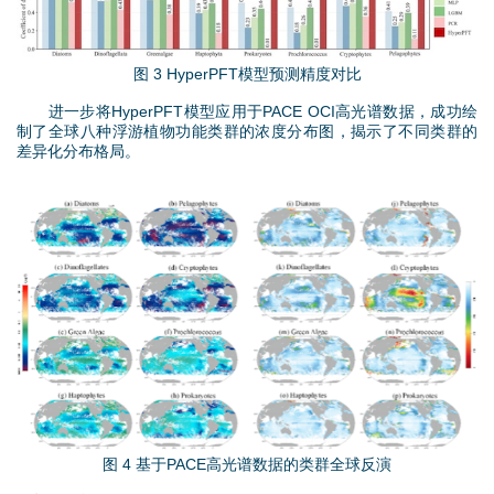
p
g
图 3 HyperPFT模型预测精度对比
进一步将HyperPFT模型应用于PACE OCI高光谱数据，成功绘
制了全球八种浮游植物功能类群的浓度分布图，揭示了不同类群的
差异化分布格局。
图
片
4
.
p
图 4 基于PACE高光谱数据的类群全球反演
n