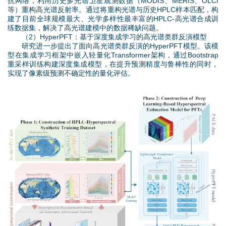
g
抗网络，利用历史多光谱卫星观测数据（MODIS、MERIS、OLCI
等）重构高光谱反射率。通过将重构光谱与历史HPLC样本匹配，构
建了目前全球规模最大、光学多样性最丰富的HPLC-高光谱合成训
练数据集，解决了高光谱建模中的数据稀缺问题。
（2）HyperPFT：基于深度集成学习的高光谱类群反演模型
研究进一步提出了面向高光谱类群反演的HyperPFT模型。该模
型在集成学习框架中嵌入轻量化Transformer架构，通过Bootstrap
重采样训练构建深度集成模型，在提升预测精度与鲁棒性的同时，
实现了像素级预测不确定性的量化评估。
图
片
1
.
j
p