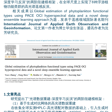
d
深度学习反演”的两阶段建模框架，在全球尺度上实现了8种浮游植
物功能类群的高光谱遥感反演。
相关成果以Global estimation of phytoplankton functional
o
types using PACE OCI hyperspectral data and a novel deep
ensemble learning approach为题，发表于遥感领域国际著名期刊
w
International Journal of Applied Earth Observation and
Geoinformation
。论文第一作者为博士毕业生张远，通讯作者为沈
芳研究员。
n
M
图
e
片
n
0
u
.
p
1.
文章亮点
研究提出了“光谱数据重建-深度学习反演”的两阶段建模框架：
n
（1）基于生成对抗网络的高光谱数据重建
在收集全球实测HPLC-高光谱配对数据的基础上，引入生成对