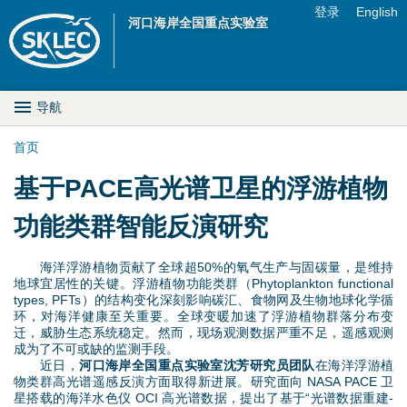
Jump to navigation
登录
English
河口海岸全国重点实验室
U
s
M
导航
e
a
首页
r
你
基于PACE高光谱卫星的浮游植物
i
m
在
功能类群智能反演研究
n
e
这
D
海洋浮游植物贡献了全球超50%的氧气生产与固碳量，是维持
n
地球宜居性的关键。浮游植物功能类群（Phytoplankton functional
里
r
types, PFTs）的结构变化深刻影响碳汇、食物网及生物地球化学循
u
环，对海洋健康至关重要。全球变暖加速了浮游植物群落分布变
迁，威胁生态系统稳定。然而，现场观测数据严重不足，遥感观测
o
成为了不可或缺的监测手段。
近日，
河口海岸全国重点实验室沈芳研究员团队
在海洋浮游植
p
物类群高光谱遥感反演方面取得新进展。研究面向 NASA PACE 卫
星搭载的海洋水色仪 OCI 高光谱数据，提出了基于“光谱数据重建-