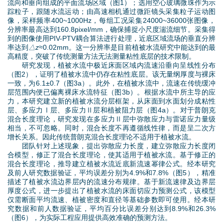
流向和垂向组成的平面流场区域（图1）；选用空心玻璃微珠作为示
踪粒子，跟随水流运动；由高速相机通过微距镜头采集粒子运动图
像，采样频率400~1000Hz，每组工况采集24000~36000张图像，
分辨率最高达到160.8pixel/mm，确保捕捉小尺度湍流细节。采集得
到的图像使用PIV-PTV耦合算法进行处理，近底区域流场的垂直分辨
率达到
△
z
≈0.02mm。这一分辨率是目前植被水流研究中能达到的最
高精度，突破了传统测量方法无法测量粘性底层的技术限制。
研究发现，植被水流中极近床面区域内流速沿垂向呈线性分布
（图2），证明了植被水流中仍存在粘性底层。该无量纲厚度与裸床
一致，为6.1±0.7（图3a）。此外，在植被水流中，流速在传统缓冲
层范围内便已偏离裸床水流特征（图3b）。根据水流中所主导的应
力，本研究建立新的植被水流分层框架，从床面到水面划分成粘性
层、多应力Ⅰ层、多应力Ⅱ层和植被阻力层（图4a）。对于普朗克
混合长度理论，研究发现在多应力Ⅱ层中弥散应力与雷诺应力量级
相当，不可忽略。同时，混合长度不再遵循线性律，而是呈二次方
增长关系。因此传统普朗克混合长度理论不适用于植被水流。
团队针对上述现象，提出弥散应力长度，建立弥散应力长度闭
合模型，修正了混合长度理论，使其适用于植被水流。基于修正的
混合长度理论，推导建立植被水流近底新流速幂律公式。经本研究
及前人研究数据验证，平均误差分别为4.9%和7.8%（图5），精准
描述了植被水流边界层内的流速分布规律。基于新流速律及边界层
厚度公式，进一步提出了植被水流的床面切应力预测公式，该模型
仅需断面平均流速、植被密度和直径等基础参数即可使用。经本研
究数据和前人数据验证，平均百分比误差分别达到8.9%和26.3%
（图6），为实际工程应用提供高效准确的预测方法。