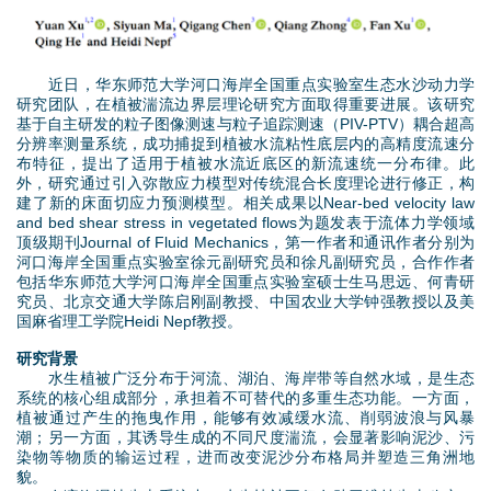
.
d
p
o
近日，华东师范大学河口海岸全国重点实验室生态水沙动力学
n
w
研究团队，在植被湍流边界层理论研究方面取得重要进展。该研究
基于自主研发的粒子图像测速与粒子追踪测速（PIV-PTV）耦合超高
g
分辨率测量系统，成功捕捉到植被水流粘性底层内的高精度流速分
n
布特征，提出了适用于植被水流近底区的新流速统一分布律。此
外，研究通过引入弥散应力模型对传统混合长度理论进行修正，构
M
建了新的床面切应力预测模型。相关成果以Near-bed velocity law
and bed shear stress in vegetated flows为题发表于流体力学领域
e
顶级期刊Journal of Fluid Mechanics，第一作者和通讯作者分别为
河口海岸全国重点实验室徐元副研究员和徐凡副研究员，合作作者
包括华东师范大学河口海岸全国重点实验室硕士生马思远、何青研
n
究员、北京交通大学陈启刚副教授、中国农业大学钟强教授以及美
国麻省理工学院Heidi Nepf教授。
u
研究背景
水生植被广泛分布于河流、湖泊、海岸带等自然水域，是生态
系统的核心组成部分，承担着不可替代的多重生态功能。一方面，
植被通过产生的拖曳作用，能够有效减缓水流、削弱波浪与风暴
潮；另一方面，其诱导生成的不同尺度湍流，会显著影响泥沙、污
染物等物质的输运过程，进而改变泥沙分布格局并塑造三角洲地
貌。