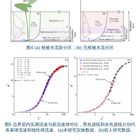
图
片
4
.
图4 (a) 植被水流新分区；(b) 无植被水流分区
p
图
n
片
g
5
.
p
图5 边界层内实测流速与新流速律对比，黑色虚线和灰色虚线分别代
表幂律流速和线性律流速。(a)本研究实验数据。(b)前人研究数据。
n