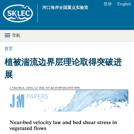
Jump to navigation
登录
English
河口海岸全国重点实验室
U
s
M
导航
e
a
首页
r
你
植被湍流边界层理论取得突破进
i
m
在
展
n
e
这
D
n
里
图
r
u
片
o
0
p