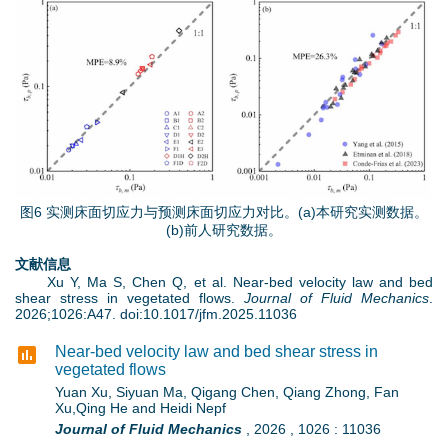
g
图
片
6
.
p
图6 实测床面切应力与预测床面切应力对比。(a)本研究实测数据。
(b)前人研究数据。
n
文献信息
Xu Y, Ma S, Chen Q, et al. Near-bed velocity law and bed
g
shear stress in vegetated flows.
Journal of Fluid Mechanics
.
2026;1026:A47. doi:10.1017/jfm.2025.11036
Near-bed velocity law and bed shear stress in
vegetated flows
Yuan Xu, Siyuan Ma, Qigang Chen, Qiang Zhong, Fan
Xu,Qing He and Heidi Nepf
Journal of Fluid Mechanics
,
2026
,
1026
:
11036