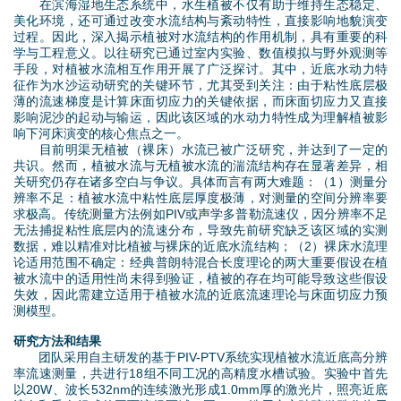
在滨海湿地生态系统中，水生植被不仅有助于维持生态稳定、
美化环境，还可通过改变水流结构与紊动特性，直接影响地貌演变
过程。因此，深入揭示植被对水流结构的作用机制，具有重要的科
学与工程意义。以往研究已通过室内实验、数值模拟与野外观测等
手段，对植被水流相互作用开展了广泛探讨。其中，近底水动力特
征作为水沙运动研究的关键环节，尤其受到关注：由于粘性底层极
薄的流速梯度是计算床面切应力的关键依据，而床面切应力又直接
影响泥沙的起动与输运，因此该区域的水动力特性成为理解植被影
响下河床演变的核心焦点之一。
目前明渠无植被（裸床）水流已被广泛研究，并达到了一定的
共识。然而，植被水流与无植被水流的湍流结构存在显著差异，相
关研究仍存在诸多空白与争议。具体而言有两大难题：（1）测量分
辨率不足：植被水流中粘性底层厚度极薄，对测量的空间分辨率要
求极高。传统测量方法例如PIV或声学多普勒流速仪，因分辨率不足
无法捕捉粘性底层内的流速分布，导致先前研究缺乏该区域的实测
数据，难以精准对比植被与裸床的近底水流结构；（2）裸床水流理
论适用范围不确定：经典普朗特混合长度理论的两大重要假设在植
被水流中的适用性尚未得到验证，植被的存在均可能导致这些假设
失效，因此需建立适用于植被水流的近底流速理论与床面切应力预
测模型。
研究方法和结果
团队采用自主研发的基于PIV-PTV系统实现植被水流近底高分辨
率流速测量，共进行18组不同工况的高精度水槽试验。实验中首先
以20W、波长532nm的连续激光形成1.0mm厚的激光片，照亮近底