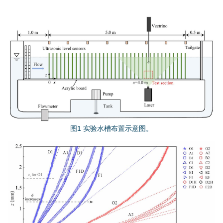
图
片
1
.
p
图1 实验水槽布置示意图。
n
g
图
片
2