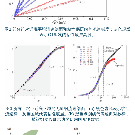
.
p
n
图2 部分组次近底平均流速剖面和粘性底层内的流速梯度；灰色虚线
表示O1组次的粘性底层高度。
g
图
片
3
.
p
图3 所有工况下近底区域的无量纲流速剖面。(a) 黑色虚线表示线性
流速律，灰色区域代表粘性底层。(b) 黑色点划线代表经典对数律，
n
植被组次仅展示边界层内的实测数据。
g