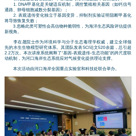
1. DNA甲基化是关键适应机制，调控繁殖相关基因（如钙信号
通路、卵母细胞减数分裂基因）；
2. 表观遗传变化独立于基因变异，抑制剂实验证明阻断甲基化
将导致恢复失败；
3.忽略此类可塑性会高估物种脆弱性，为海洋生态风险评估提供
新视角。
李在晟院士作为环境科学与分子生态毒理学权威，建立全球领
先的水生生物模型研究体系。其团队发表SCI论文520余篇，总引超
2.2万次。本次讲座系统阐释了“基因-表观遗传-生态功能”的跨尺度联
动机制，为河口海岸生态系统应对气候变化提供理论支撑。
本次活动由河口海岸全国重点实验室和科技处联合举办。
2
.
j
p