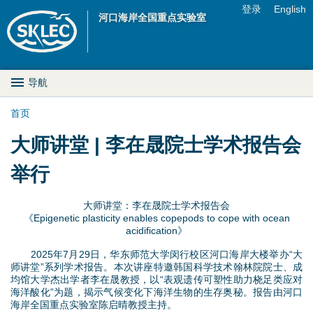
Jump to navigation
登录
English
河口海岸全国重点实验室
U
s
M
导航
e
a
首页
r
你
大师讲堂 | 李在晟院士学术报告会
i
m
在
举行
n
e
这
D
大师讲堂：李在晟院士学术报告会
n
《Epigenetic plasticity enables copepods to cope with ocean
里
r
acidification》
u
2025年7月29日，华东师范大学闵行校区河口海岸大楼举办“大
o
师讲堂”系列学术报告。本次讲座特邀韩国科学技术翰林院院士、成
均馆大学杰出学者李在晟教授，以“表观遗传可塑性助力桡足类应对
p
海洋酸化”为题，揭示气候变化下海洋生物的生存奥秘。报告由河口
海岸全国重点实验室陈启晴教授主持。