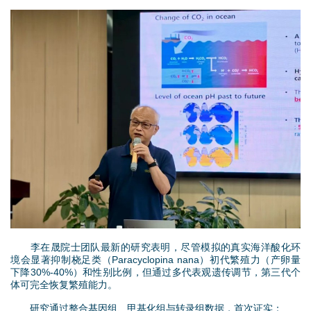
d
o
1
w
.
n
j
M
p
e
g
n
u
李在晟院士团队最新的研究表明，尽管模拟的真实海洋酸化环
境会显著抑制桡足类（Paracyclopina nana）初代繁殖力（产卵量
下降30%-40%）和性别比例，但通过多代表观遗传调节，第三代个
体可完全恢复繁殖能力。
研究通过整合基因组、甲基化组与转录组数据，首次证实：