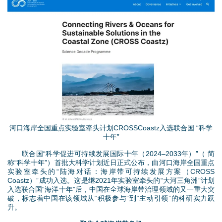
d
1
o
.
w
j
n
p
M
g
e
n
河口海岸全国重点实验室牵头计划CROSSCoastz入选联合国 “科学
十年”
u
联合国“科学促进可持续发展国际十年（2024–2033年）”（ 简
称“科学十年”）首批大科学计划近日正式公布，由河口海岸全国重点
实验室牵头的“陆海对话：海岸带可持续发展方案（CROSS
Coastz）”成功入选。这是继2021年实验室牵头的“大河三角洲”计划
入选联合国“海洋十年”后，中国在全球海岸带治理领域的又一重大突
破，标志着中国在该领域从“积极参与”到“主动引领”的科研实力跃
升。