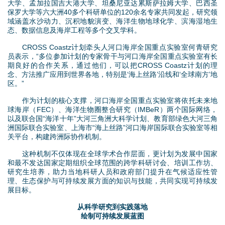
大学、孟加拉国吉大港大学、坦桑尼亚达累斯萨拉姆大学、巴西圣
保罗大学等六大洲40多个科研单位的120余名专家共同发起，研究领
域涵盖水沙动力、沉积地貌演变、海洋生物地球化学、滨海湿地生
态、数据信息及海岸工程等多个交叉学科。
CROSS Coastz计划牵头人河口海岸全国重点实验室何青研究
员表示，“多位参加计划的专家骨干与河口海岸全国重点实验室有长
期良好的合作关系，通过他们，可以把CROSS Coastz计划的理
念、方法推广应用到世界各地，特别是‘海上丝路’沿线和‘全球南方’地
区。”
作为计划的核心支撑，河口海岸全国重点实验室将依托未来地
球海岸（FEC）、海洋生物圈整合研究（IMBeR）两个国际网络，
以及联合国“海洋十年”大河三角洲大科学计划、教育部绿色大河三角
洲国际联合实验室、上海市“海上丝路”河口海岸国际联合实验室等相
关平台，构建跨洲际协作机制。
这种机制不仅体现在全球学术合作层面，更计划为发展中国家
和最不发达国家定期组织全球范围的跨学科研讨会、培训工作坊、
研究生培养，助力当地科研人员和政府部门提升在气候适应性管
理、生态保护与可持续发展方面的知识与技能，共同实现可持续发
展目标。
从科学研究到实践落地
绘制可持续发展蓝图