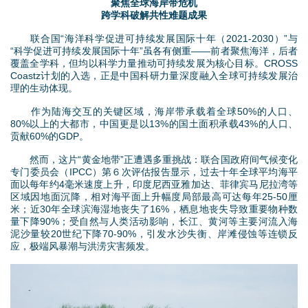
聚焦全球海岸带危机
跨学科破解共性难题成果
联合国“海洋科学促进可持续发展国际十年（2021-2030）”与
“科学促进可持续发展国际十年”虽各有侧重——前者聚焦海洋，后者
覆盖全学科，但均以科学力量推动可持续发展为核心目标。CROSS
Coastz计划的入选，正是中国科研力量深度融入全球可持续发展治
理的生动体现。
作为陆海交互的关键区域，海岸带承载着全球50%的人口、
80%以上的大都市，中国更是以13%的国土面积承载43%的人口、
贡献60%的GDP。
然而，这片“黄金地带”正遭遇多重挑战：联合国政府间气候变化
专门委员会（IPCC）第６次评估报告显示，过去十年全球平均海平
面以每年约4毫米速度上升，印度尼西亚雅加达、菲律宾马尼拉湾等
区域因地面沉降，相对海平面上升幅度局部最高可达每年25-50厘
米；近30年全球滨海湿地丧失了16%，栖息地丧失导致重要物种数
量下降90%；受自然与人类活动影响，长江、黄河等主要河流入海
泥沙量较20世纪下降70-90%，引发水沙失衡、岸滩侵蚀等连锁反
应，极端风暴潮与洪涝灾害频发。
2