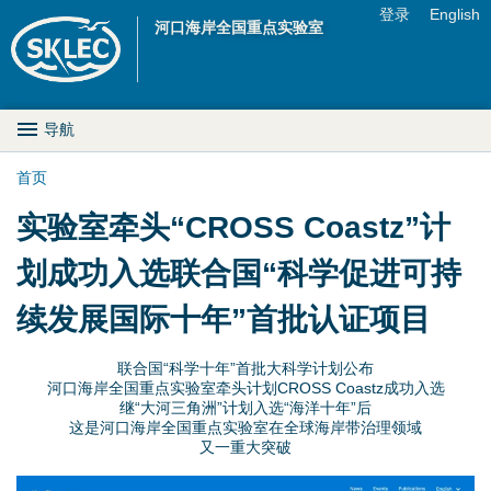
Jump to navigation
登录
English
河口海岸全国重点实验室
U
s
M
导航
e
a
首页
r
你
实验室牵头“CROSS Coastz”计
i
m
在
划成功入选联合国“科学促进可持
n
e
这
续发展国际十年”首批认证项目
D
n
里
r
联合国“科学十年”首批大科学计划公布
u
河口海岸全国重点实验室牵头计划CROSS Coastz成功入选
o
继“大河三角洲”计划入选“海洋十年”后
这是河口海岸全国重点实验室在全球海岸带治理领域
又一重大突破
p