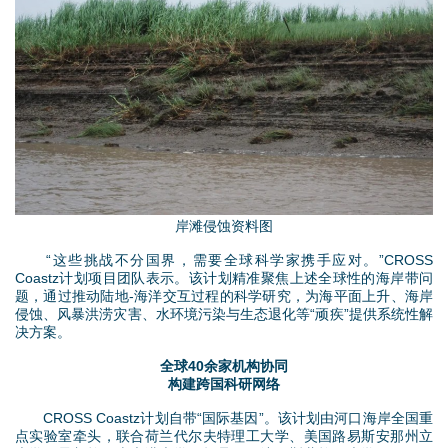
.
j
p
g
岸滩侵蚀资料图
“这些挑战不分国界，需要全球科学家携手应对。”CROSS
Coastz计划项目团队表示。该计划精准聚焦上述全球性的海岸带问
题，通过推动陆地-海洋交互过程的科学研究，为海平面上升、海岸
侵蚀、风暴洪涝灾害、水环境污染与生态退化等“顽疾”提供系统性解
决方案。
全球40余家机构协同
构建跨国科研网络
CROSS Coastz计划自带“国际基因”。该计划由河口海岸全国重
点实验室牵头，联合荷兰代尔夫特理工大学、美国路易斯安那州立