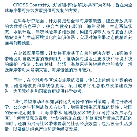
CROSS Coastz计划以“监测-评估-解决-共享”为闭环，旨在为全
球海岸带可持续发展提供可复制的方案。
在科学研究层面，计划将启动全球海岸带调查，建立开放共享
的大数据信息平台，整合气候变化影响、海岸侵蚀、生态系统状
态、水质环境、洪涝风险等多维数据，构建海岸带人地海复合系统
地貌演变与生态环境演化的知识体系，实现对海岸带动态的精准刻
画与前瞻预测。
在实践应用层面，计划将开发基于自然的解决方案，加强海岸
带地区对自然灾害的抵御能力；推动滨海湿地生态系统和环境系统
的保护与恢复，如红树林、盐沼、海草床等关键栖息地的修复，增
强海岸带对风暴潮灾害、海岸侵蚀的抵御能力。
同时，在全球典型区域实施示范项目，测试上述解决方案的效
果，如湿地恢复和岸线修复等。项目成果将汇总形成政策建议报
告，为国际机构和国家政府提供科学参考。
“我们希望推动科学知识转化为可操作的应对策略，通过开放科
学、公众参与和利益攸关方协作，增强沿海生态系统的韧性，社区
的安全稳定健康，让海岸带从‘危机频发区’转变为‘可持续发展示范
区’。” 何青研究员表示，计划的实施在保护和修复海岸带生态系统的
同时，还将为沿海社区带来显著的社会经济效益，包括改善生活质
量，以及促进绿色产业和蓝色经济发展。