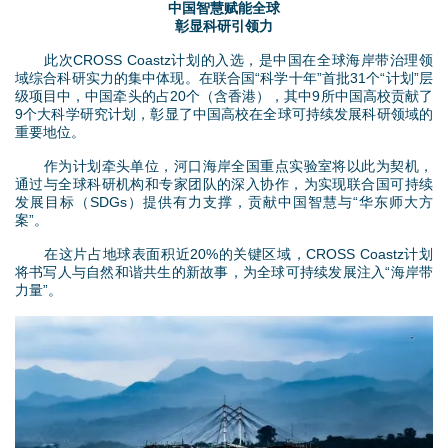
中国智慧赋能全球
彰显科研引领力
此次CROSS Coastz计划的入选，是中国在全球海岸带治理领
域综合科研实力的集中体现。在联合国“科学十年”首批31个“计划”层
级项目中，中国牵头的占20个（含香港），其中9所中国高校贡献了
9个大科学研究计划，彰显了中国高校在全球可持续发展科研领域的
重要地位。
作为计划牵头单位，河口海岸全国重点实验室将以此为契机，
通过与全球科研机构和专家团队的深入协作，为实现联合国可持续
发展目标（SDGs）提供有力支撑，贡献中国智慧与“华东师大方
案”。
在这片占地球表面积近20%的关键区域，CROSS Coastz计划
将书写人与自然和谐共生的新故事，为全球可持续发展注入“海岸带
力量”。
3
.
j