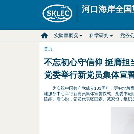
河口海岸全国
M
实验室概况
科学研究
党务
a
首页
你
i
不忘初心守信仰 挺膺担
在
n
党委举行新党员集体宣
这
D
为庆祝中国共产党成立103周年，更好地教育
建服务中心举行新党员集体宣誓仪式。党委书记
里
r
陈能、唐心悦，党员代表张国森、苑家恒，组织
o
图
p
片