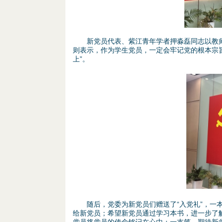
新党员代表、紫江青年学者押淼磊同志以教师的
则表示，作为学生党员，一定会牢记党的根本宗
上”。
图
片
3
.
p
n
随后，党委为新党员们赠送了“入党礼”，一本
给新党员；希望新党员通过学习本书，进一步了
g