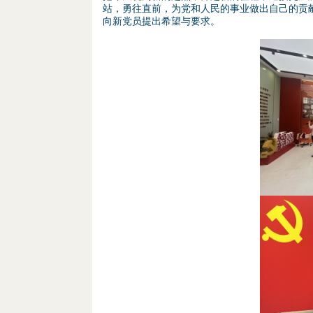
站，勇往直前，为党和人民的事业做出自己的贡
向新党员提出希望与要求。
图
片
2
.
p
n
g