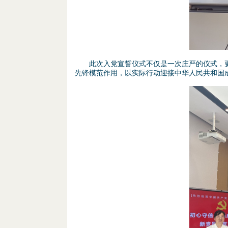
此次入党宣誓仪式不仅是一次庄严的仪式，更
先锋模范作用，以实际行动迎接中华人民共和国成
图
片
5
.
p
n