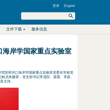
登录
English
U
搜
索
搜
s
文件下载
服务信息
索
e
表
r
河口海岸学国家重点实验室
单
m
e
研究院和河口海岸学国家重点实验室党委在学校党
n
纪检员朱建荣，党支部书记李茂田、梁霞、李蔚、
春富主持。
u