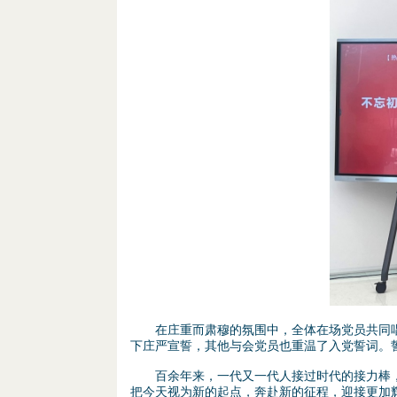
d
1
o
.
w
p
n
n
M
g
e
n
u
在庄重而肃穆的氛围中，全体在场党员共同唱
下庄严宣誓，其他与会党员也重温了入党誓词。
百余年来，一代又一代人接过时代的接力棒，
把今天视为新的起点，奔赴新的征程，迎接更加