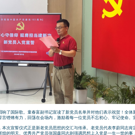
响了国际歌。童春富副书记宣读了新党员名单并对他们表示祝贺！全体新
誓言铿锵有力，回荡在会场内，激励着每一位党员不忘初心、牢记使命。
本次宣誓仪式正是新老党员思想的交汇与传承。老党员代表李蔚同志肯定
辉煌的明天。优秀共产党员张国森同志则强调思想上入党是一生一世的事