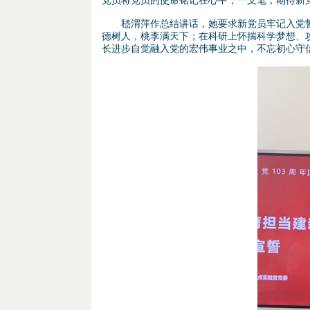
党员将党员的使命铭记在心中；一支笔，期待新
嵇渭萍作总结讲话，她要求新党员牢记入党誓词，
德树人，桃李满天下；在科研上怀揣科学梦想、
长进步自觉融入党的宏伟事业之中，不忘初心守
图
片
4
.
p
n
g