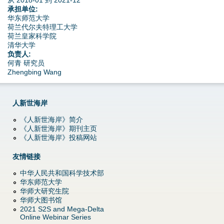
从
2018-01
到
2021-12
d
承担单位:
华东师范大学
o
荷兰代尔夫特理工大学
荷兰皇家科学院
w
清华大学
负责人:
何青 研究员
n
Zhengbing Wang
M
人新世海岸
e
《人新世海岸》简介
n
《人新世海岸》期刊主页
《人新世海岸》投稿网站
u
友情链接
中华人民共和国科学技术部
华东师范大学
华师大研究生院
华师大图书馆
2021 S2S and Mega-Delta
Online Webinar Series