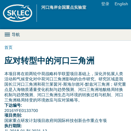
Jump to navigation
登录
English
河口海岸全国重点实验室
U
s
M
导航
e
a
首页
r
你
应对转型中的河口三角洲
i
m
在
n
本项目将在前两轮中荷战略科学联盟项目基础上，深化并拓展人类
e
活动和气候变化对中荷河口三角洲影响的合作研究。研究区域是我
这
D
国长江河口三角洲和荷兰莱茵河-斯海尔德河-默兹河三角洲；研究重
n
点是入海物质通量变化机制与趋势预测、河口三角洲地貌格局转换
里
机制与趋势预测、河口三角洲生态与环境的转换过程与机制、河口
r
u
三角洲格局转变的环境效应与应对策略等。
下达编号:
o
2016YFE0133700
项目类别:
p
国家重点研发计划项目政府间国际科技创新合作重点专项
执行期限: