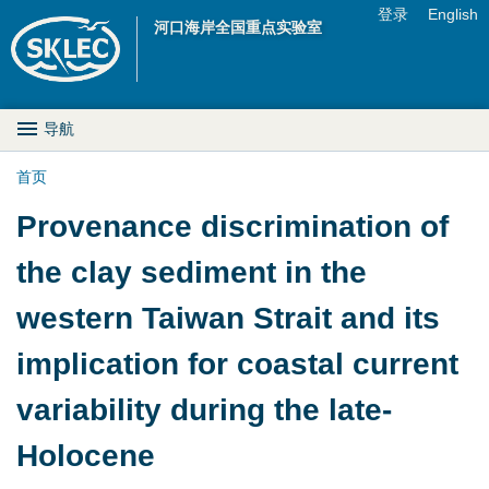
Jump to navigation
登录
English
河口海岸全国重点实验室
U
s
M
导航
e
a
首页
r
你
Provenance discrimination of
i
m
在
the clay sediment in the
n
e
这
western Taiwan Strait and its
D
n
里
implication for coastal current
r
u
variability during the late-
o
Holocene
p