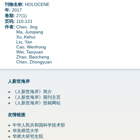
d
刊物名称:
HOLOCENE
年:
2017
o
卷期:
27(1)
页码:
110-121
作者:
Chen, Jing
w
Ma, Junqiang
Xu, Kehui
n
Liu, Yan
Cao, Wenhong
Wei, Taoyuan
M
Zhao, Baocheng
Chen, Zhongyuan
e
n
人新世海岸
《人新世海岸》简介
u
《人新世海岸》期刊主页
《人新世海岸》投稿网站
友情链接
中华人民共和国科学技术部
华东师范大学
华师大研究生院