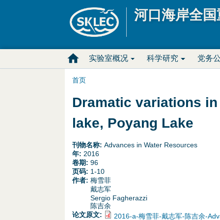
河口海岸全国
M
实验室概况
科学研究
党务
a
首页
你
i
Dramatic variations in
在
n
lake, Poyang Lake
这
D
刊物名称:
Advances in Water Resources
年:
2016
里
r
卷期:
96
页码:
1-10
作者:
梅雪菲
o
戴志军
Sergio Fagherazzi
p
陈吉余
论文原文:
2016-a-梅雪菲-戴志军-陈吉余-Advance