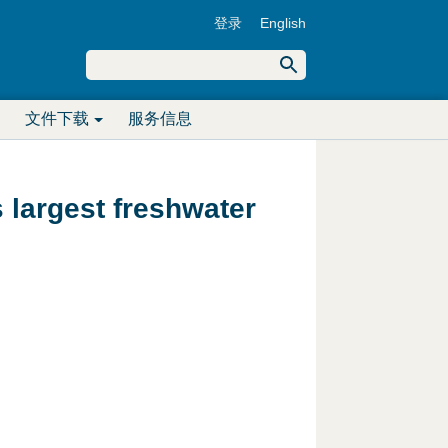
登录
English
U
搜
索
搜
s
文件下载
服务信息
索
e
表
r
 largest freshwater
单
m
e
n
u