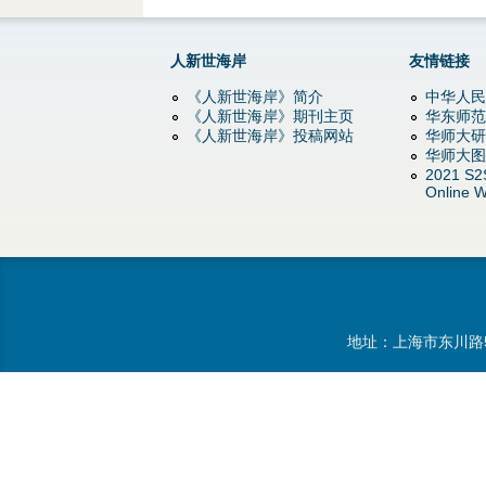
d
o
人新世海岸
友情链接
w
《人新世海岸》简介
中华人民
《人新世海岸》期刊主页
华东师范
《人新世海岸》投稿网站
华师大研
n
华师大图
2021 S2
M
Online W
e
n
u
地址：上海市东川路5