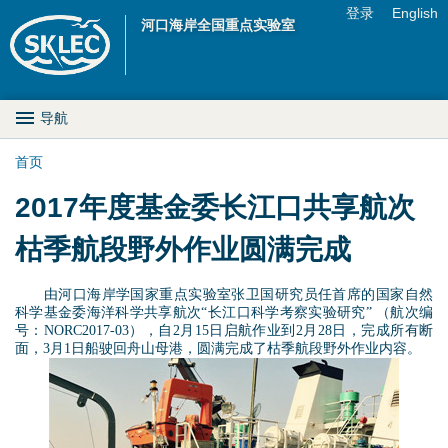
Jump to navigation
登录
English
河口海岸全国重点实验室
U
s
M
导航
e
a
首页
r
你
2017年度基金委长江口共享航次
i
m
在
枯季航段野外作业圆满完成
n
e
这
D
由河口海岸学国家重点实验室张卫国研究员任首席的国家自然
n
科学基金委海洋科学共享航次“长江口科学考察实验研究” （航次编
里
r
号：NORC2017-03），自2月15日启航作业到2月28日，完成所有断
u
面，3月1日船驶回舟山母港，圆满完成了枯季航段野外作业内容。
o
出
p
航