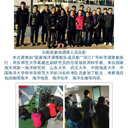
d
前
o
合
w
影
n
_
M
出航前参加调查人员合影
副
本次调查由“国家海洋调查船队成员船”“润江1”号科学调查船执
e
行，华东师范大学葛建忠副研究员担任现场首席科学家。来自国家
海洋局第一海洋研究所、山东大学、武汉大学、中国地质大学、中
本
国海洋大学和华东师范大学的18名科考队员参加了航次，考察项目
n
包括物理海洋、海洋地质、海洋化学、海洋生物等内容。
_
u
拼
副
图
本
_
_