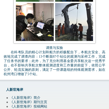
副
副
本
本
.
.
j
j
p
p
调查与实验
g
g
在科考队员的精心计划和船方的积极配合下，本航次安全、高
效地完成了调查内容：13个断面87个站位的观测与采样工作，完成
了任务书的要求；此外，为了充分利用基金委共享航次这一优秀平
台，在不影响共享航次整体观测进度和工作量的前提下，依照公平
公开、轮流实施的原则，满足了一些课题组的特殊观测需求，如在
杭州湾口增做了5个站。
人新世海岸
《人新世海岸》简介
《人新世海岸》期刊主页
《人新世海岸》投稿网站