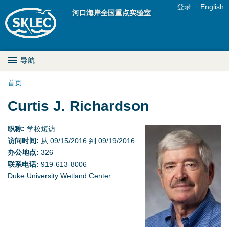
Jump to navigation
登录
English
河口海岸全国重点实验室
U
s
M
导航
e
a
首页
r
你
Curtis J. Richardson
i
m
在
n
职称:
学校短访
e
访问时间:
从
09/15/2016
到
09/19/2016
这
D
n
办公地点:
326
里
联系电话:
919-613-8006
r
u
Duke University Wetland Center
o
p