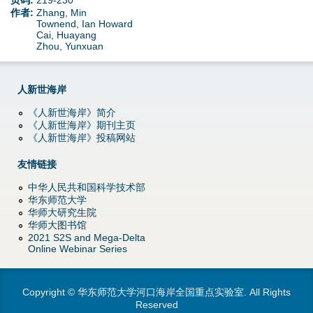
页码:
219-230
d
作者:
Zhang, Min
Townend, Ian Howard
o
Cai, Huayang
Zhou, Yunxuan
w
人新世海岸
n
《人新世海岸》简介
M
《人新世海岸》期刊主页
《人新世海岸》投稿网站
e
友情链接
n
中华人民共和国科学技术部
华东师范大学
u
华师大研究生院
华师大图书馆
2021 S2S and Mega-Delta
Online Webinar Series
Copyright © 华东师范大学河口海岸全国重点实验室. All Rights
Reserved