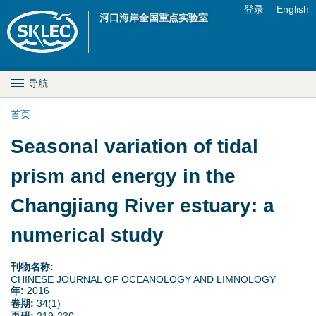
Jump to navigation
登录
English
河口海岸全国重点实验室
U
s
M
导航
e
a
首页
r
你
Seasonal variation of tidal
i
m
在
prism and energy in the
n
e
这
Changjiang River estuary: a
D
n
里
numerical study
r
u
o
刊物名称:
CHINESE JOURNAL OF OCEANOLOGY AND LIMNOLOGY
p
年:
2016
卷期:
34(1)