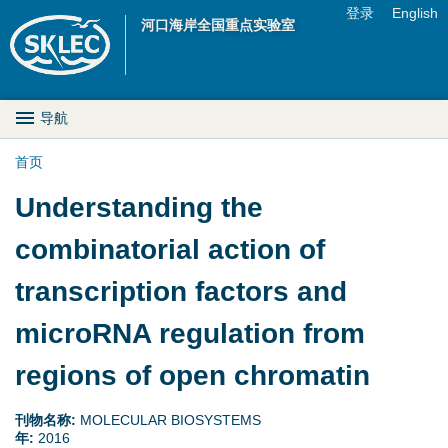
Jump to navigation
登录
English
河口海岸全国重点实验室
U
s
M
导航
e
a
首页
r
你
Understanding the
i
m
在
combinatorial action of
n
e
这
transcription factors and
D
n
里
microRNA regulation from
r
u
regions of open chromatin
o
p
刊物名称:
MOLECULAR BIOSYSTEMS
年:
2016