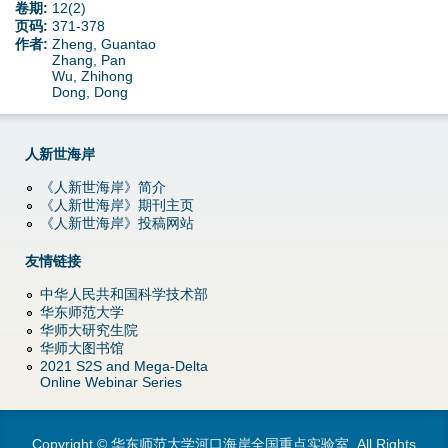
d
卷期:
12(2)
页码:
371-378
作者:
Zheng, Guantao
o
Zhang, Pan
Wu, Zhihong
w
Dong, Dong
n
人新世海岸
M
《人新世海岸》简介
《人新世海岸》期刊主页
e
《人新世海岸》投稿网站
n
友情链接
中华人民共和国科学技术部
u
华东师范大学
华师大研究生院
华师大图书馆
2021 S2S and Mega-Delta
Online Webinar Series
Copyright © 华东师范大学河口海岸全国重点实验室. All Rights