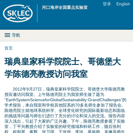
Jump to navigation
登录
English
河口海岸全国重点实验室
U
s
M
导航
e
a
首页
r
你
瑞典皇家科学院院士、哥德堡大
i
m
在
学陈德亮教授访问我室
n
e
这
D
n
2012年9月27日，瑞典皇家科学院院士、哥德堡大学陈德亮教
里
授应邀访问我室。上午陈德亮院士为我室师生做了题为
r
“EarthSystemScienceforGlobalSustainability:GrandChallenges”的
u
学术报告，来自我室和学校其他院系的70多名师生参加了报告会。
o
陈德亮院士就地球系统科学、全球变化研究的国际最新动态和面临
的挑战等问题与师生们进行了充分的讨论和深入的交流。报告内容
深入浅出，引起了大家的广泛兴趣。下午，陈德亮教授参观了实验
p
室，丁平兴教授介绍了实验室的研究领域和科研工作，随后张利
权、程和琴、蒋辉、张卫国、王张华、李珍、葛振鸣、袁琳等师生