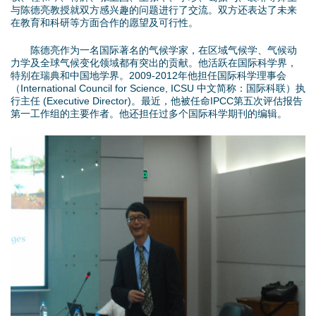
d
与陈德亮教授就双方感兴趣的问题进行了交流。双方还表达了未来
在教育和科研等方面合作的愿望及可行性。
o
陈德亮作为一名国际著名的气候学家，在区域气候学、气候动
w
力学及全球气候变化领域都有突出的贡献。他活跃在国际科学界，
特别在瑞典和中国地学界。2009-2012年他担任国际科学理事会
（International Council for Science, ICSU 中文简称：国际科联）执
n
行主任 (Executive Director)。最近，他被任命IPCC第五次评估报告
第一工作组的主要作者。他还担任过多个国际科学期刊的编辑。
M
e
n
u