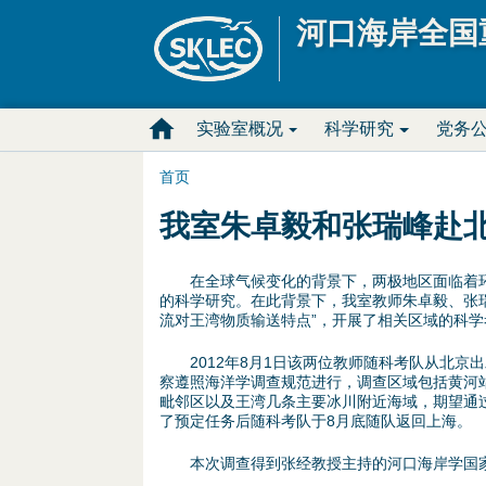
河口海岸全国
M
实验室概况
科学研究
党务
a
首页
你
i
我室朱卓毅和张瑞峰赴
在
n
在全球气候变化的背景下，两极地区面临着环
这
的科学研究。在此背景下，我室教师朱卓毅、张瑞
D
流对王湾物质输送特点”，开展了相关区域的科学考
里
r
2012年8月1日该两位教师随科考队从北京出
察遵照海洋学调查规范进行，调查区域包括黄河站周边的
o
毗邻区以及王湾几条主要冰川附近海域，期望通
了预定任务后随科考队于8月底随队返回上海。
p
本次调查得到张经教授主持的河口海岸学国家