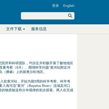
登录
English
U
搜
索
搜
s
文件下载
服务信息
索
e
表
r
单
m
院所和科研团队，均涉足并积极开展了极地地区
e
度夏考察（8月）。围绕科学问题“黄河站附近河
根群岛（挪威）上的新奥尔松地区。
n
日入驻黄河站，开始为期3周的科学考察。科学考
u
流“黄河”（Bayelva River）流域及河口
素的物质输送和分布规律的初步探索。两人在完成