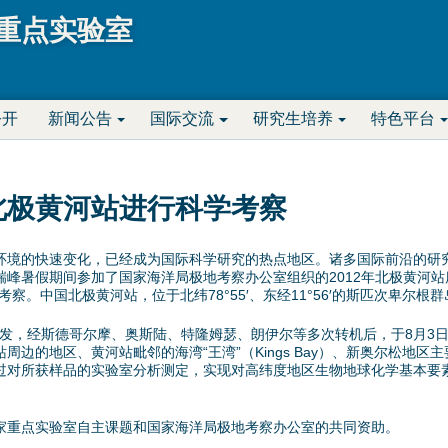
Jump to navigation
重点实验室
公开
新闻公告
国际交流
研究生培养
特色平台
北极黄河站进行科学考察
境的快速变化，已经成为国际科学研究的热点地区。诸多国际前沿的研究
峰暑假期间参加了国家海洋局极地考察办公室组织的2012年北极黄河站
察。中国北极黄河站，位于北纬78°55′、东经11°56′的斯匹次卑尔
发，经斯德哥尔摩、奥斯陆、特隆姆瑟、朗伊尔等多次转机后，于8月3
地区、黄河站毗邻的海湾“王湾”（Kings Bay）、新奥尔松地区主要入海河
过对所获样品的实验室分析测定，实现对高纬度地区生物地球化学基本要
重点实验室自主课题和国家海洋局极地考察办公室的共同资助。