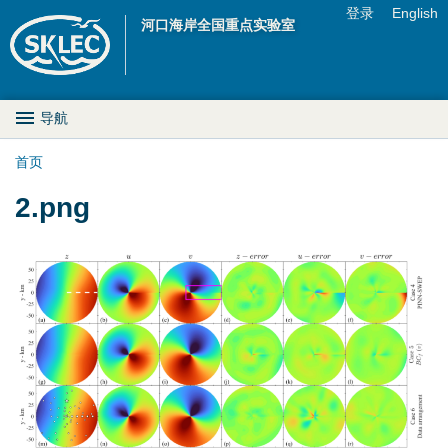
Jump to navigation
登录
English
河口海岸全国重点实验室
U
s
M
导航
e
a
首页
r
你
2.png
i
m
在
n
e
这
D
n
里
r
u
o
p