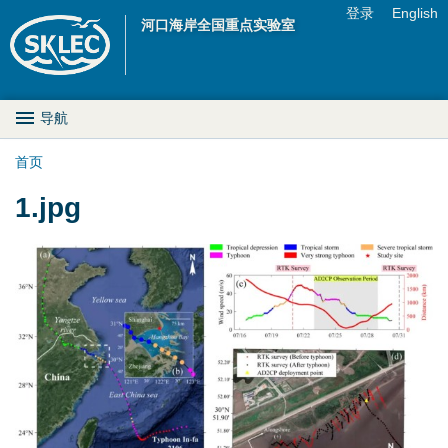
Jump to navigation
登录
English
河口海岸全国重点实验室
U
s
M
导航
e
a
首页
r
你
1.jpg
i
m
在
n
e
这
D
n
里
r
u
o
p