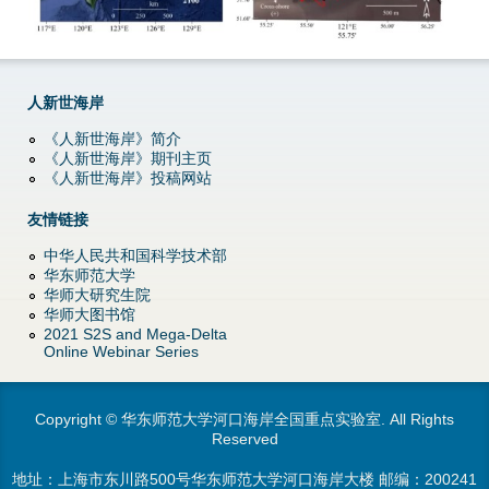
d
o
w
人新世海岸
《人新世海岸》简介
n
《人新世海岸》期刊主页
《人新世海岸》投稿网站
M
友情链接
e
中华人民共和国科学技术部
华东师范大学
n
华师大研究生院
华师大图书馆
u
2021 S2S and Mega-Delta
Online Webinar Series
Copyright © 华东师范大学河口海岸全国重点实验室. All Rights
Reserved
地址：上海市东川路500号华东师范大学河口海岸大楼 邮编：200241