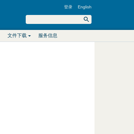
登录
English
U
搜
索
搜
s
文件下载
服务信息
索
e
表
r
单
m
e
n
u