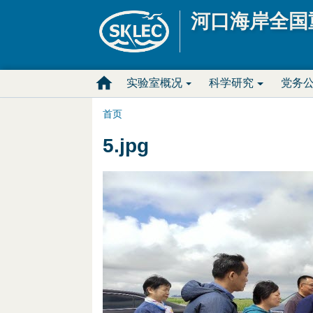
河口海岸全国
M
实验室概况
科学研究
党务
a
首页
你
i
5.jpg
在
n
这
D
里
r
o
p