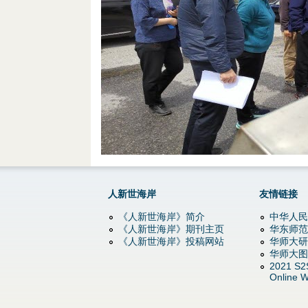
d
o
w
n
M
e
n
人新世海岸
友情链接
u
《人新世海岸》简介
中华人民
《人新世海岸》期刊主页
华东师范
《人新世海岸》投稿网站
华师大研
华师大图
2021 S2
Online W