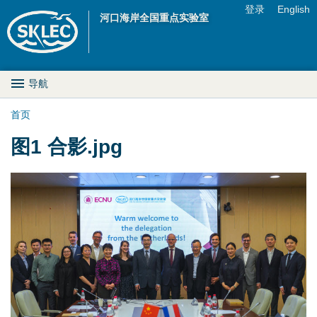
Jump to navigation
登录
English
河口海岸全国重点实验室
U
s
M
导航
e
a
首页
r
你
图1 合影.jpg
i
m
在
n
e
这
D
n
里
r
u
o
p