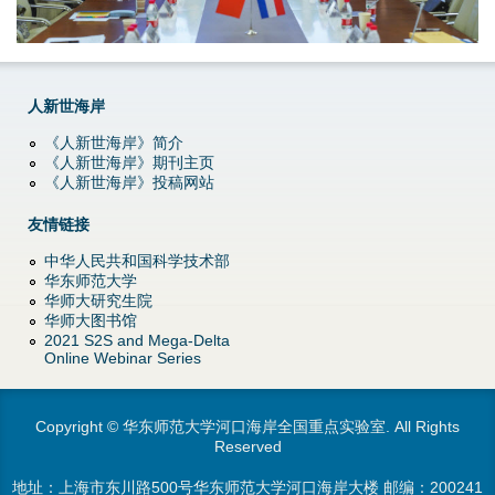
d
o
w
人新世海岸
《人新世海岸》简介
n
《人新世海岸》期刊主页
《人新世海岸》投稿网站
M
友情链接
e
中华人民共和国科学技术部
华东师范大学
n
华师大研究生院
华师大图书馆
u
2021 S2S and Mega-Delta
Online Webinar Series
Copyright © 华东师范大学河口海岸全国重点实验室. All Rights
Reserved
地址：上海市东川路500号华东师范大学河口海岸大楼 邮编：200241