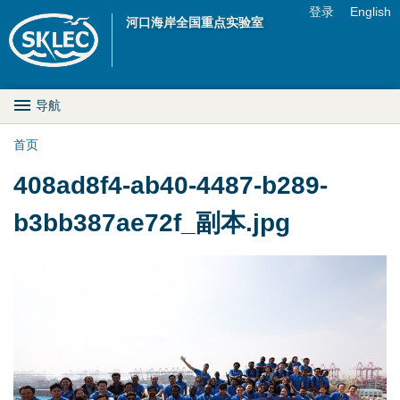
Jump to navigation
登录
English
河口海岸全国重点实验室
U
s
M
导航
e
a
首页
r
你
408ad8f4-ab40-4487-b289-
i
m
在
b3bb387ae72f_副本.jpg
n
e
这
D
n
里
r
u
o
p