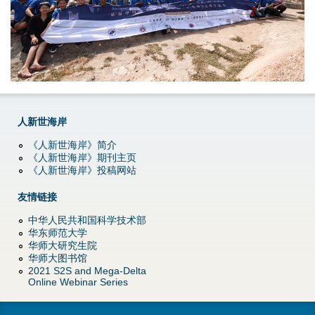
d
o
w
n
M
人新世海岸
《人新世海岸》简介
e
《人新世海岸》期刊主页
《人新世海岸》投稿网站
n
友情链接
u
中华人民共和国科学技术部
华东师范大学
华师大研究生院
华师大图书馆
2021 S2S and Mega-Delta
Online Webinar Series