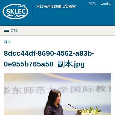
Jump to navigation
登录
English
河口海岸全国重点实验室
U
s
M
导航
e
a
首页
r
你
8dcc44df-8690-4562-a83b-
i
m
在
0e955b765a58_副本.jpg
n
e
这
D
n
里
r
u
o
p