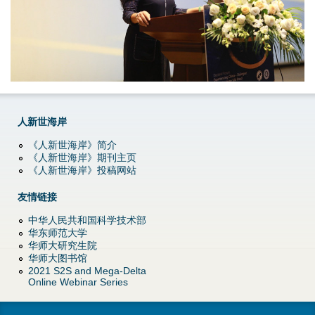
d
o
w
n
M
人新世海岸
《人新世海岸》简介
e
《人新世海岸》期刊主页
《人新世海岸》投稿网站
n
友情链接
u
中华人民共和国科学技术部
华东师范大学
华师大研究生院
华师大图书馆
2021 S2S and Mega-Delta
Online Webinar Series