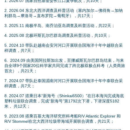
1. 2026.07
国家自然基金委长江口夏季航次，共10天；
2. 2026.04 东北大西洋
调查及科普活动（塞内加尔→佛得角→加纳
利群岛→摩洛哥→直布罗陀→葡萄牙），共17天；
3. 2025.11 南极半岛、南乔治亚岛调查及科普活动，共22天；
4. 2025.08 北极环斯瓦尔巴群岛调查及科普活动，共10天；
5. 2024.10 带队赴越南会安河河口开展联合国海洋十年中越联合采
样调查，共7天；
6. 2024.09 由美国阿拉斯加出发，至挪威斯瓦尔巴群岛结束，与来
自全球9个国家20位科学家共同完成了跨北极双极点科考（人类商旅
首次），共21天；
7. 2024.07 带队赴泰国湄南河河口开展联合国海洋十年中泰联合采
样调查，共7天；
8. 2024.07 搭乘日本“新海号（Shinkai6500）”在日本海沟完成海底
塑料垃圾联合调查，完成“新海号”第1792次下潜，下潜深度5182
米， 共12天；
9. 2023.08 搭乘百慕大海洋研究所科考船R/V Atlantic Explorer 和
R/V Stommel在北大西洋垃圾带海域开展联合调查，共21天；