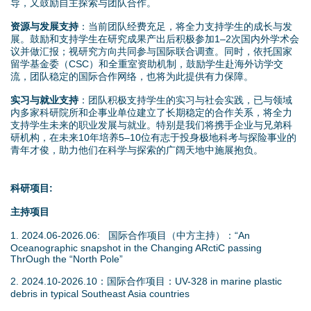
导，又鼓励自主探索与团队合作。
资源与发展支持
：当前团队经费充足，将全力支持学生的成长与发
展。鼓励和支持学生在研究成果产出后积极参加1–2次国内外学术会
议并做汇报；视研究方向共同参与国际联合调查。同时，依托国家
留学基金委（CSC）和全重室资助机制，鼓励学生赴海外访学交
流，团队稳定的国际合作网络，也将为此提供有力保障。
实习与就业支持
：团队积极支持学生的实习与社会实践，已与领域
内多家科研院所和企事业单位建立了长期稳定的合作关系，将全力
支持学生未来的职业发展与就业。特别是我们将携手企业与兄弟科
研机构，在未来10年培养5–10位有志于投身极地科考与探险事业的
青年才俊，助力他们在科学与探索的广阔天地中施展抱负。
科研项目:
主持项目
1. 2024.06-2026.06: 国际合作项目（中方主持）：“An
Oceanographic snapshot in the Changing ARctiC passing
ThrOugh the “North Pole”
2. 2024.10-2026.10：国际合作项目：UV-328 in marine plastic
debris in typical Southeast Asia countries