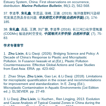
Estuary System, China: First observations on occurrence,
distribution.
Marine Pollution Bulletin
, 86(1-2), 562-568.
37. 李道季,
朱礼鑫
, 常思远, 张峰, 王璐. (2019). 海洋微塑料污染研
究发展态势及存在问题.
华东师范大学学报(自然科学版)
,(3), 174-
185.
38.
朱礼鑫
, 高磊, 王腾, 刘广鹏, 李道季 (2016). 长江河口化学需氧量
(CODMn) 输送的时空变化.
中国海洋大学学报: 自然科学版
,
(7), 75-
83.
学术专著章节
1.
Zhu Lixin
, & Li Daoji. (2026). Bridging Science and Policy: A
Decade of China’s Response to Plastic and Microplastic
Pollution. In
Fusanori Iwasaki et al.
(Ed.), Plastic Pollution
Countermeasures: Effective Global Actions and Case Studies
from East Asia: ERIA. pp. 423-442.
2. Zhao Shiye,
Zhu Lixin
, Gao Lei, & Li Daoji. (2018). Limitations
for microplastic quantification in the ocean and recommendations
for improvement and standardization. In E. Zeng (Ed.),
Microplastic Contamination in Aquatic Environments (1st Edition
ed.,): ELSEVIER. pp. 27-49.
3. Li Daoji,
Zhu Lixin
, Li Xiuzhen., Ren Lingjing, 2013. Evolution
and Cause Analysis of Typical Coastal Zones in China during the