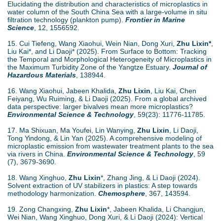
Elucidating the distribution and characteristics of microplastics in
water column of the South China Sea with a large-volume in situ
filtration technology (plankton pump).
Frontier in Marine
Science
, 12, 1556592.
15. Cui Tiefeng, Wang Xiaohui, Wein Nian, Dong Xuri,
Zhu Lixin*
,
Liu Kai*, and Li Daoji* (2025). From Surface to Bottom: Tracking
the Temporal and Morphological Heterogeneity of Microplastics in
the Maximum Turbidity Zone of the Yangtze Estuary.
Journal of
Hazardous Materials
, 138944.
16. Wang Xiaohui, Jabeen Khalida,
Zhu Lixin
, Liu Kai, Chen
Feiyang, Wu Ruiming, & Li Daoji (2025). From a global archived
data perspective: larger bivalves mean more microplastics?
Environmental Science & Technology
, 59(23): 11776-11785.
17. Ma Shixuan, Ma Youfei, Lin Wanying,
Zhu Lixin
, Li Daoji,
Tong Yindong, & Lin Yan (2025). A comprehensive modeling of
microplastic emission from wastewater treatment plants to the sea
via rivers in China.
Environmental Science & Technology
, 59
(7), 3679-3690.
18. Wang Xinghuo,
Zhu Lixin
*, Zhang Jing, & Li Daoji (2024).
Solvent extraction of UV stabilizers in plastics: A step towards
methodology harmonization.
Chemosphere
, 367, 143594.
19. Zong Changxing,
Zhu Lixin
*, Jabeen Khalida, Li Changjun,
Wei Nian, Wang Xinghuo, Dong Xuri, & Li Daoji (2024): Vertical