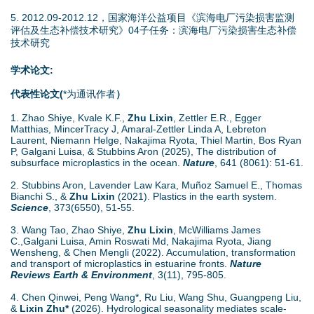
5. 2012.09-2012.12，国家海洋公益项目《滨海电厂污染损害监测
评估及生态补偿技术研究》04子任务：滨海电厂污染损害生态补偿
技术研究
学术论文:
代表性论文(
*为通讯作者
）
1. Zhao Shiye, Kvale K.F.,
Zhu Lixin
, Zettler E.R., Egger
Matthias, MincerTracy J, Amaral-Zettler Linda A, Lebreton
Laurent, Niemann Helge, Nakajima Ryota, Thiel Martin, Bos Ryan
P, Galgani Luisa, & Stubbins Aron (2025), The distribution of
subsurface microplastics in the ocean.
Nature
, 641 (8061): 51-61.
2. Stubbins Aron, Lavender Law Kara, Muñoz Samuel E., Thomas
Bianchi S., &
Zhu Lixin
(2021). Plastics in the earth system.
Science
, 373(6550), 51-55.
3. Wang Tao, Zhao Shiye,
Zhu Lixin
, McWilliams James
C.,Galgani Luisa, Amin Roswati Md, Nakajima Ryota, Jiang
Wensheng, & Chen Mengli (2022). Accumulation, transformation
and transport of microplastics in estuarine fronts.
Nature
Reviews Earth & Environment
, 3(11), 795-805.
4. Chen Qinwei, Peng Wang*, Ru Liu, Wang Shu, Guangpeng Liu,
&
Lixin Zhu*
(2026). Hydrological seasonality mediates scale-