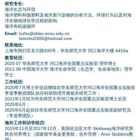
d
研究专长:
海洋生态与环境
o
海洋塑料和微塑料及相关新污染物的分析方法、环境行为以及对海
洋生物地球化学过程的影响
海洋有机碳循环
w
Email:
lxzhu@sklec.ecnu.edu.cn
lixinzhu0305@hotmail.com
n
联系地址:
上海市闵行区东川路500号，华东师范大学 河口海岸大楼 A415a
M
教育经历:
2020.07 华东师范大学 河口海岸全国重点实验室 理学博士
e
2012.08 中国海洋大学 海洋生命学院（生态学、生命基地班）理学
学士
n
工作经历:
2020年7月博士毕业后继续在华东师范大学河口海岸全国重点实验室
李道季教授团队担任科研助理开展相关研究工作；
u
2021年1月转为华东师范大学河口海岸全国重点实验室博士后至
2025年6月；
2025年6月起担任华东师范大学河口海岸全国重点实验室副研究员
（李道季团队）
海外工作和访学经历:
2015年11月至2017年12月，美国佐治亚大学 Skidaway海洋研究所
联合培养博士（国家留学基金委资助，合作导师：Aron Stubbins教
授）