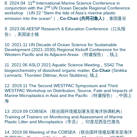
th
8. 2024.04 11
International Marine Science Conference in
nd
conjunction with the 2
UN Ocean Decade Regional Conference
workshop （UN 22 “Stem the tide of Asia’s riverine plastic
emission into the ocean” ）,
Co-Chair (共同召集人）
, 泰国曼谷
9. 2023.06 AEESP Research & Education Conference（口头报
告），美国波士顿
10. 2021.11 UN Decade of Ocean Science for Sustainable
Development (2021-2030) Regional Kickoff Conference for the
Western Pacific and its Adjacent Areas （特邀报告），线上
11. 2021.06 ASLO 2021 Aquatic Science Meeting，SS42 The
biogeochemistry of dissolved organic matter,
Co-Chair
(Sinikka
Lennartz, Thorsten Dittmar, Aron Stubbins), 线上
12. 2019.11 The Second WESTPAC Symposium and Third
WESTPAC Workshop on Distribution, Source, Fate and Impacts of
Marine Microplastics in Asia and the Pacific （特邀报告），中国上
海
13. 2019.09 COBSEA （联合国环境规划署东亚海洋协调机构）
Training of Trainers on Monitoring and Assessment of Marine
Plastic Litter and Microplastics（学员）， 印度尼西亚巴厘岛
14. 2019.06 Meeting of the COBSEA （联合国环境规划署东亚海洋