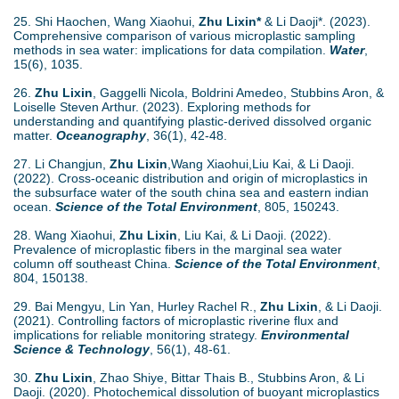
25. Shi Haochen, Wang Xiaohui,
Zhu Lixin*
& Li Daoji*. (2023).
Comprehensive comparison of various microplastic sampling
methods in sea water: implications for data compilation.
Water
,
15(6), 1035.
26.
Zhu Lixin
, Gaggelli Nicola, Boldrini Amedeo, Stubbins Aron, &
Loiselle Steven Arthur. (2023). Exploring methods for
understanding and quantifying plastic-derived dissolved organic
matter.
Oceanography
, 36(1), 42-48.
27. Li Changjun,
Zhu Lixin
,Wang Xiaohui,Liu Kai, & Li Daoji.
(2022). Cross-oceanic distribution and origin of microplastics in
the subsurface water of the south china sea and eastern indian
ocean.
Science of the Total Environment
, 805, 150243.
28. Wang Xiaohui,
Zhu Lixin
, Liu Kai, & Li Daoji. (2022).
Prevalence of microplastic fibers in the marginal sea water
column off southeast China.
Science of the Total Environment
,
804, 150138.
29. Bai Mengyu, Lin Yan, Hurley Rachel R.,
Zhu Lixin
, & Li Daoji.
(2021). Controlling factors of microplastic riverine flux and
implications for reliable monitoring strategy.
Environmental
Science & Technology
, 56(1), 48-61.
30.
Zhu Lixin
, Zhao Shiye, Bittar Thais B., Stubbins Aron, & Li
Daoji. (2020). Photochemical dissolution of buoyant microplastics