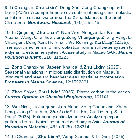
9. Li Changjun,
Zhu Lixin*
, Dong Xuri, Zong Changxing, & Li
Daoji (2025). A comprehensive evaluation of pelagic microplastic
pollution in surface water near the Xisha Islands of the South
China Sea.
Gondwana Research
, 140,135-145.
10. Li Qingqing,
Zhu Lixin*
, Nian Wei, Mengyu Bai, Kai Liu,
Xiaohui Wang, Chunhua Jiang, Zong Changxing, Zhang Feng, Li
Changjun, Dong Xuri, He Yinan, Wu Ruiming, &Li Daoji* (2025).
Transport mechanism of microplastics from a still water system to
a dynamic estuarine system: A case study in Macao SAR.
Marine
Pollution Bulletin
, 218: 118223.
11. Zong Changxing, Jabeen Khalida, &
Zhu Lixin*
(2025).
Seasonal variations in microplastic distribution on Macau’s
windward and leeward beaches: weak spatial autocorrelation.
Frontiers in Marine Science
, 12:1592801.
12. Zhao Shiye*,
Zhu Lixin*
(2025). Plastic carbon in the ocean.
Current Opinion in Chemical Engineering
, 101101.
13. Wei Nian, Lu Jungang, Jiao Meng, Zong Changxing, Zhang
Feng, Jiang Chunhua,
Zhu Lixin*
, Liu Kai, Cui Tiefeng, & Li
Daoji* (2025). Estuarine plastic dynamics: Analyzing export
patterns from a typical semi-enclosed bay in Asia.
Journal of
Hazardous Materials
, 492 (2025): 138214.
14. Li Changjun,
Zhu Lixin*
, Wang Xiaohui, & Li Daoji (2025).