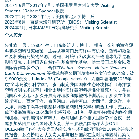
2017年6月至2017年7月，美国佛罗里达州立大学 Visiting
Student（Robert Spencer教授）
2022年1月至2024年4月，美国东北大学博士后
2023年8月，百慕大海洋研究所（BIOS） Visiting Scientist
2024年7月, 日本JAMSTEC海洋研究所 Visiting Scientist
个人简介:
朱礼鑫，男，1990年生，山东临沂人，博士。 拥有十余年的海洋塑
料和微塑料研究经验，主要从事河口及海洋中有机物、塑料和微塑
料及相关新污染物的源汇过程、环境行为及其对生物地球化学过程
影响研究，主持国家自然科学基金青年基金、博士后面上基金以及
国际合作等多个项目，合作在
Nature
,
Science
,
Nature Reviews
Earth & Environment
等领域内著名期刊发表中英文论文80余篇，被
引9000余次，h-index 33 (Google scholar)，入选科睿唯安2025年
度“全球高被引科学家”。 参与制定我国国家生态环境标准《海洋微
塑料监测技术规范》和亚太地区海洋微塑料标准化研究方法，并在
我国和亚太地区多次开展海洋垃圾和微塑料培训活动；多次在我国
近岸河口、西太平洋、泰国河口、越南河口、大西洋、北冰洋、南
大洋、南极半岛等开展塑料和微塑料野外采样和调查工作，先后完
成了深海海底5200米和跨北极双极点科考。受邀担任领域内多个期
刊编委、专刊编辑和审稿人，参与组织多个相关国际学术会议，受
邀参加第四届联合国环境大会、第三届联合国海洋大会ONE
OCEAN海洋科学大会等国内外知名学术和政府间会议10余次并多次
做报告。多次协助团队负责人参与服务国家在应对海洋塑料污染问