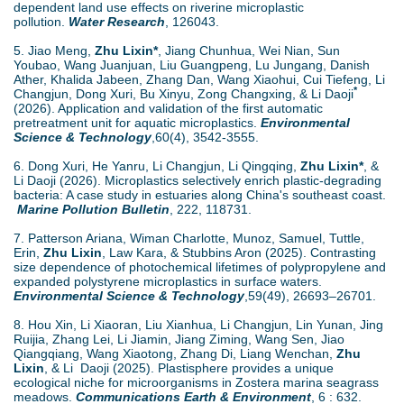
dependent land use effects on riverine microplastic
pollution.
Water Research
, 126043.
5. Jiao Meng,
Zhu Lixin*
, Jiang Chunhua, Wei Nian, Sun
Youbao, Wang Juanjuan, Liu Guangpeng, Lu Jungang, Danish
Ather, Khalida Jabeen, Zhang Dan, Wang Xiaohui, Cui Tiefeng, Li
*
Changjun, Dong Xuri, Bu Xinyu, Zong Changxing, & Li Daoji
(2026). Application and validation of the first automatic
pretreatment unit for aquatic microplastics.
Environmental
Science & Technology
,60(4), 3542-3555.
6. Dong Xuri, He Yanru, Li Changjun, Li Qingqing,
Zhu Lixin*
, &
Li Daoji (2026). Microplastics selectively enrich plastic-degrading
bacteria: A case study in estuaries along China's southeast coast.
Marine Pollution Bulletin
, 222, 118731.
7. Patterson Ariana, Wiman Charlotte, Munoz, Samuel, Tuttle,
Erin,
Zhu Lixin
, Law Kara, & Stubbins Aron (2025). Contrasting
size dependence of photochemical lifetimes of polypropylene and
expanded polystyrene microplastics in surface waters.
Environmental Science & Technology
,59(49), 26693–26701.
8. Hou Xin, Li Xiaoran, Liu Xianhua, Li Changjun, Lin Yunan, Jing
Ruijia, Zhang Lei, Li Jiamin, Jiang Ziming, Wang Sen, Jiao
Qiangqiang, Wang Xiaotong, Zhang Di, Liang Wenchan,
Zhu
Lixin
, & Li Daoji (2025). Plastisphere provides a unique
ecological niche for microorganisms in Zostera marina seagrass
meadows.
Communications Earth & Environment
, 6 : 632.