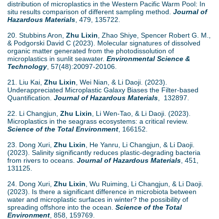
distribution of microplastics in the Western Pacific Warm Pool: In
situ results comparison of different sampling method.
Journal of
Hazardous Materials
, 479, 135722.
20. Stubbins Aron,
Zhu Lixin
, Zhao Shiye, Spencer Robert G. M.,
& Podgorski David C (2023). Molecular signatures of dissolved
organic matter generated from the photodissolution of
microplastics in sunlit seawater.
Environmental Science &
Technology
, 57(48):20097-20106.
21. Liu Kai,
Zhu Lixin
, Wei Nian, & Li Daoji. (2023).
Underappreciated Microplastic Galaxy Biases the Filter-based
Quantification.
Journal of Hazardous Materials
, 132897.
22. Li Changjun,
Zhu Lixin
, Li Wen-Tao, & Li Daoji. (2023).
Microplastics in the seagrass ecosystems: a critical review.
Science of the Total Environment
, 166152.
23. Dong Xuri,
Zhu Lixin
, He Yanru, Li Changjun, & Li Daoji.
(2023). Salinity significantly reduces plastic-degrading bacteria
from rivers to oceans.
Journal of Hazardous Materials
, 451,
131125.
24. Dong Xuri,
Zhu Lixin
, Wu Ruiming, Li Changjun, & Li Daoji.
(2023). Is there a significant difference in microbiota between
water and microplastic surfaces in winter? the possibility of
spreading offshore into the ocean.
Science of the Total
Environment
, 858, 159769.