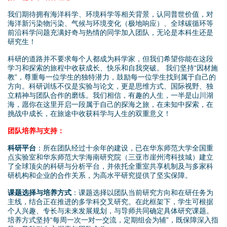
我们期待拥有海洋科学、环境科学等相关背景，认同普世价值，对
海洋新污染物污染、气候与环境变化（极地响应）、全球碳循环等
前沿科学问题充满好奇与热情的同学加入团队，无论是本科生还是
研究生！
科研的道路并不要求每个人都成为科学家，但我们希望你能在这段
学习和探索的旅程中收获成长、快乐和自我突破。 我们坚持“因材施
教”，尊重每一位学生的独特潜力，鼓励每一位学生找到属于自己的
方向。科研训练不仅是实验与论文，更是思维方式、国际视野、独
立精神与团队合作的磨练。我们相信，有趣的人生，一半是山川湖
海，愿你在这里开启一段属于自己的探海之旅，在未知中探索，在
挑战中成长，在旅途中收获科学与人生的双重意义！
团队培养与支持：
科研平台
：所在团队经过十余年的建设，已在华东师范大学全国重
点实验室和华东师范大学海南研究院（三亚市崖州湾科技城）建立
了全球顶尖的科研与分析平台，并依托全重室共享机制及与多家科
研机构和企业的合作关系，为高水平研究提供了坚实保障。
课题选择与培养方式
：课题选择以团队当前研究方向和在研任务为
主线，结合正在推进的多学科交叉研究。在此框架下，学生可根据
个人兴趣、专长与未来发展规划，与导师共同确定具体研究课题。
培养方式坚持“每周一次一对一交流，定期组会为辅”，既保障深入指