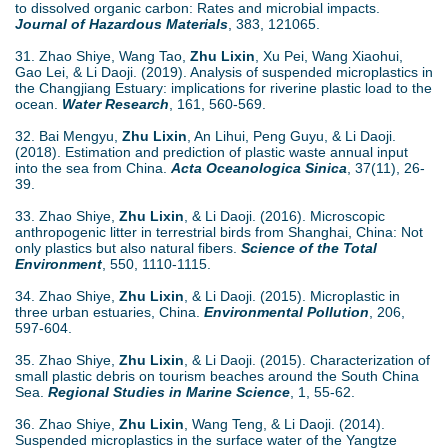
to dissolved organic carbon: Rates and microbial impacts.
Journal of Hazardous Materials
, 383, 121065.
31. Zhao Shiye, Wang Tao,
Zhu Lixin
, Xu Pei, Wang Xiaohui,
Gao Lei, & Li Daoji. (2019). Analysis of suspended microplastics in
the Changjiang Estuary: implications for riverine plastic load to the
ocean.
Water Research
, 161, 560-569.
32. Bai Mengyu,
Zhu Lixin
, An Lihui, Peng Guyu, & Li Daoji.
(2018). Estimation and prediction of plastic waste annual input
into the sea from China.
Acta Oceanologica Sinica
, 37(11), 26-
39.
33. Zhao Shiye,
Zhu Lixin
, & Li Daoji. (2016). Microscopic
anthropogenic litter in terrestrial birds from Shanghai, China: Not
only plastics but also natural fibers.
Science of the Total
Environment
, 550, 1110-1115.
34. Zhao Shiye,
Zhu Lixin
, & Li Daoji. (2015). Microplastic in
three urban estuaries, China.
Environmental Pollution
, 206,
597-604.
35. Zhao Shiye,
Zhu Lixin
, & Li Daoji. (2015). Characterization of
small plastic debris on tourism beaches around the South China
Sea.
Regional Studies in Marine Science
, 1, 55-62.
36. Zhao Shiye,
Zhu Lixin
, Wang Teng, & Li Daoji. (2014).
Suspended microplastics in the surface water of the Yangtze