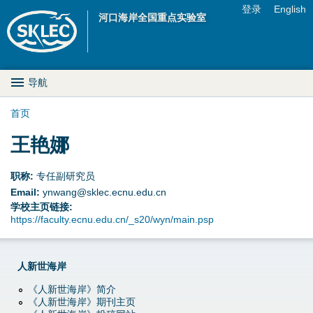
Jump to navigation
登录
English
河口海岸全国重点实验室
U
s
M
导航
e
a
首页
r
你
王艳娜
i
m
在
n
职称:
专任副研究员
e
Email:
ynwang@sklec.ecnu.edu.cn
这
D
n
学校主页链接:
https://faculty.ecnu.edu.cn/_s20/wyn/main.psp
里
r
u
o
人新世海岸
p
《人新世海岸》简介
《人新世海岸》期刊主页