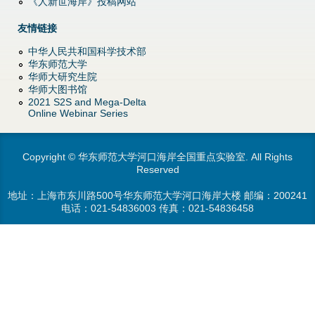
《人新世海岸》投稿网站
d
友情链接
o
中华人民共和国科学技术部
w
华东师范大学
华师大研究生院
华师大图书馆
n
2021 S2S and Mega-Delta
Online Webinar Series
M
e
Copyright © 华东师范大学河口海岸全国重点实验室. All Rights
Reserved
n
地址：上海市东川路500号华东师范大学河口海岸大楼 邮编：200241
电话：
021-54836003
传真：021-54836458
u