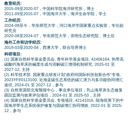
d
教育经历:
2015-09至2020-07，中国科学院海洋研究所，博士
o
2011-09至2015-07，中国海洋大学，海洋生命学院，学士
工作经历:
w
2024-08至今，华东师范大学，河口海岸学国家重点实验室，专任副
研究员
2020-08至2024-07，华东师范大学，崇明生态研究院，博士后
n
海外工作和访学经历:
2019-03至2020-04，西澳大学，联合培养博士
M
科研项目:
(1) 国家自然科学基金委员会, 青年科学基金项目, 42406164, 热带高
e
碳酸钙海草床的碱度生成与溶解碳汇增强机制研究, 2025-01 至
2027-12, 主持
n
(2) 科学技术部, 国家重点研发计划“政府间国际科技创新合作”专项,
2023YFE0113100, 近海蓝碳生态系统的碳汇潜力与多功能协同增汇
途径, 2024-01 至 2027-12，参与
u
(3) 自然资源部北海预报中心，事业单位项目，乳山海草床生态修复
跟踪监测与效果评估项目，2024-01 至 2025-03，主持
(4) 国家自然科学基金委员会, 专项项目, 42141016, 陆海统筹下的中
国海岸带生态系统保护修复与固碳增汇协同增效, 2022-01 至 2025-
12，参与