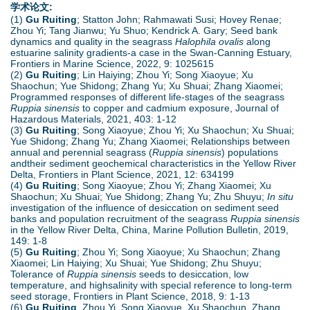
学术论文:
(1)
Gu Ruiting
; Statton John; Rahmawati Susi; Hovey Renae;
Zhou Yi; Tang Jianwu; Yu Shuo; Kendrick A. Gary; Seed bank
dynamics and quality in the seagrass
Halophila ovalis
along
estuarine salinity gradients-a case in the Swan-Canning Estuary,
Frontiers in Marine Science, 2022, 9: 1025615
(2)
Gu Ruiting
; Lin Haiying; Zhou Yi; Song Xiaoyue; Xu
Shaochun; Yue Shidong; Zhang Yu; Xu Shuai; Zhang Xiaomei;
Programmed responses of different life-stages of the seagrass
Ruppia sinensis
to copper and cadmium exposure, Journal of
Hazardous Materials, 2021, 403: 1-12
(3)
Gu Ruiting
; Song Xiaoyue; Zhou Yi; Xu Shaochun; Xu Shuai;
Yue Shidong; Zhang Yu; Zhang Xiaomei; Relationships between
annual and perennial seagrass (
Ruppia sinensis
) populations
andtheir sediment geochemical characteristics in the Yellow River
Delta, Frontiers in Plant Science, 2021, 12: 634199
(4)
Gu Ruiting
; Song Xiaoyue; Zhou Yi; Zhang Xiaomei; Xu
Shaochun; Xu Shuai; Yue Shidong; Zhang Yu; Zhu Shuyu;
In situ
investigation of the influence of desiccation on sediment seed
banks and population recruitment of the seagrass
Ruppia sinensis
in the Yellow River Delta, China, Marine Pollution Bulletin, 2019,
149: 1-8
(5)
Gu Ruiting
; Zhou Yi; Song Xiaoyue; Xu Shaochun; Zhang
Xiaomei; Lin Haiying; Xu Shuai; Yue Shidong; Zhu Shuyu;
Tolerance of
Ruppia sinensis
seeds to desiccation, low
temperature, and highsalinity with special reference to long-term
seed storage, Frontiers in Plant Science, 2018, 9: 1-13
(6)
Gu Ruiting
, Zhou Yi, Song Xiaoyue, Xu Shaochun, Zhang