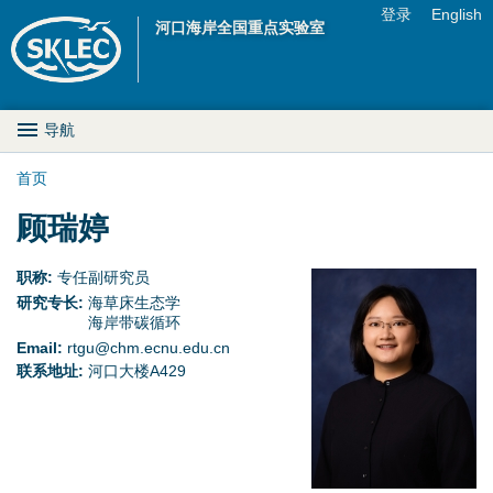
Jump to navigation
登录
English
河口海岸全国重点实验室
U
s
M
导航
e
a
首页
r
你
顾瑞婷
i
m
在
n
职称:
专任副研究员
e
研究专长:
海草床生态学
这
D
海岸带碳循环
n
Email:
rtgu@chm.ecnu.edu.cn
里
r
联系地址:
河口大楼A429
u
o
p